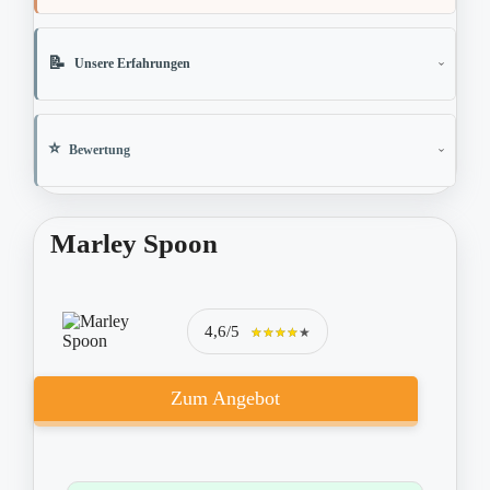
Unsere Erfahrungen
Bewertung
Marley Spoon
4,6/5
★★★★★
★★★★★
Zum Angebot