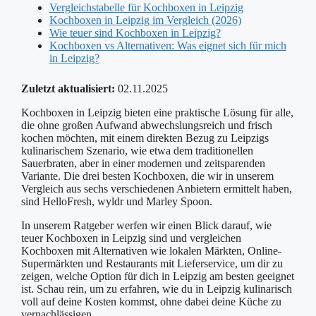
Vergleichstabelle für Kochboxen in Leipzig
Kochboxen in Leipzig im Vergleich (2026)
Wie teuer sind Kochboxen in Leipzig?
Kochboxen vs Alternativen: Was eignet sich für mich
in Leipzig?
Zuletzt aktualisiert:
02.11.2025
Kochboxen in Leipzig bieten eine praktische Lösung für alle,
die ohne großen Aufwand abwechslungsreich und frisch
kochen möchten, mit einem direkten Bezug zu Leipzigs
kulinarischem Szenario, wie etwa dem traditionellen
Sauerbraten, aber in einer modernen und zeitsparenden
Variante. Die drei besten Kochboxen, die wir in unserem
Vergleich aus sechs verschiedenen Anbietern ermittelt haben,
sind HelloFresh, wyldr und Marley Spoon.
In unserem Ratgeber werfen wir einen Blick darauf, wie
teuer Kochboxen in Leipzig sind und vergleichen
Kochboxen mit Alternativen wie lokalen Märkten, Online-
Supermärkten und Restaurants mit Lieferservice, um dir zu
zeigen, welche Option für dich in Leipzig am besten geeignet
ist. Schau rein, um zu erfahren, wie du in Leipzig kulinarisch
voll auf deine Kosten kommst, ohne dabei deine Küche zu
vernachlässigen.