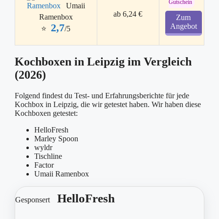
Gutschein
Umaii
ab 6,24 €
Ramenbox
Zum
2,7
Angebot
⭐
/5
Kochboxen in Leipzig im Vergleich
(2026)
Folgend findest du Test- und Erfahrungsberichte für jede
Kochbox in Leipzig, die wir getestet haben. Wir haben diese
Kochboxen getestet:
HelloFresh
Marley Spoon
wyldr
Tischline
Factor
Umaii Ramenbox
HelloFresh
Gesponsert