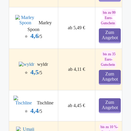
bis zu 99
Euro-
Marley
Gutschein
ab 5,49 €
Spoon
Zum
4,6
⭐
/5
Angebot
bis zu 35
Euro-
wyldr
Gutschein
ab 4,11 €
4,5
⭐
/5
Zum
Angebot
Zum
Tischline
ab 4,45 €
Angebot
4,4
⭐
/5
bis zu 10 %-