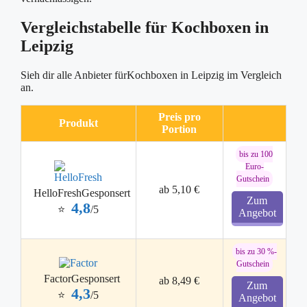
Vergleichstabelle für Kochboxen in
Leipzig
Sieh dir alle Anbieter fürKochboxen in Leipzig im Vergleich
an.
Preis pro
Produkt
Portion
bis zu 100
Euro-
Gutschein
ab 5,10 €
HelloFresh
Gesponsert
Zum
4,8
⭐
/5
Angebot
bis zu 30 %-
Gutschein
Factor
Gesponsert
ab 8,49 €
Zum
4,3
⭐
/5
Angebot