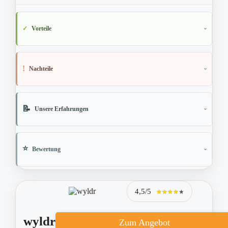
Vorteile
Nachteile
Unsere Erfahrungen
Bewertung
4,5/5
★★★★★
★★★★★
wyldr
Zum Angebot