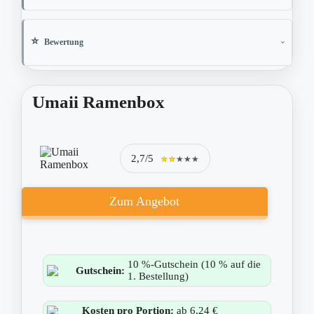
Bewertung
Umaii Ramenbox
2,7/5
★★★★★
★★★★★
Zum Angebot
10 %-Gutschein (10 % auf die
Gutschein:
1. Bestellung)
Kosten pro Portion:
ab 6,24 €