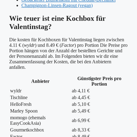
Champignon-Linsen-Ragout (vegan)
Wie teuer ist eine Kochbox für
Valentinstag?
Die kosten für Kochboxen für Valentinstag liegen zwischen
4.11 € (
wyldr
) und 8.49 € (
Factor
) pro Portion Die Preise pro
Portion hängen von der Anzahl der bestellten Gerichte und
der Personenanzahl ab. Im Folgenden bieten wir dir eine
Zusammenfassung der Kosten, die bei den Anbietern
anfallen.
Günstigster Preis pro
Anbieter
Portion
wyldr
ab 4,11 €
Tischline
ab 4,45 €
HelloFresh
ab 5,10 €
Marley Spoon
ab 5,49 €
momogo (ehemals
ab 6,99 €
EasyCookAsia)
Gourmetkochbox
ab 8,33 €
Factor
ab 8,49 €