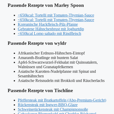
Passende Rezepte von Marley Spoon
<650kcal: Tortelli mit Tomaten-Thymian-Sauce
<650kcal: Tortelli mit Tomaten-Thymian-Sauce
Koreanische Hackfleisch-Pilz-Pfanne
Gebratene Hähnchenbrust mit Joghurtdip
<650kcal Lomo saltado mit Rindfleisch
Passende Rezepte von wyldr
Afrikanischer Erdnuss-Hähnchen-Eintopf
Amaranth-Bratlinge mit buntem Salat
Apfel-Schwarzwurzel-Feldsalat mit Quinoatalern,
Walnüssen und Granatapfelkernen
Asiatische Karotten-Nudelpfanne mit Spinat und
Sesamhähnchen
Asiatische Reisnudeln mit Brokkoli und Räucherlachs
Passende Rezepte von Tischline
Pfeffersteak mit Bratkartoffeln (Abo-Premium-Gericht)
Rückensteak mit Ingwer-BBQ-Glaze
Schweinerückensteak mit Champignonsoße
Gebackener Blumenkohl mit Cheddar-Béchamel