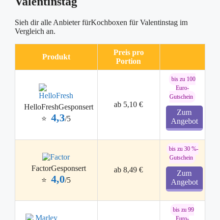
Valentinstag
Sieh dir alle Anbieter fürKochboxen für Valentinstag im
Vergleich an.
Preis pro
Produkt
Portion
bis zu 100
Euro-
Gutschein
ab 5,10 €
HelloFresh
Gesponsert
Zum
4,3
⭐
/5
Angebot
bis zu 30 %-
Gutschein
Factor
Gesponsert
ab 8,49 €
Zum
4,0
⭐
/5
Angebot
bis zu 99
Euro-