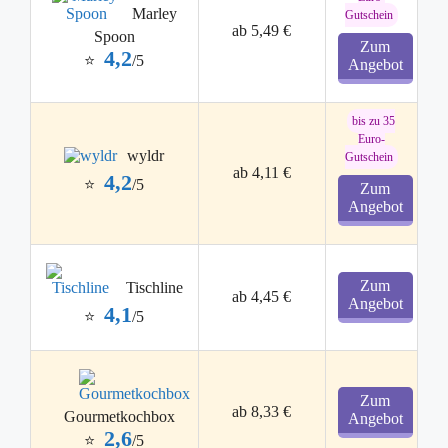
Marley
Gutschein
ab 5,49 €
Spoon
Zum
4,2
⭐
/5
Angebot
bis zu 35
Euro-
wyldr
Gutschein
ab 4,11 €
4,2
⭐
/5
Zum
Angebot
Zum
Tischline
ab 4,45 €
Angebot
4,1
⭐
/5
Zum
ab 8,33 €
Gourmetkochbox
Angebot
2,6
⭐
/5