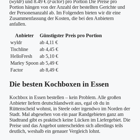
(
wyldr
) und 8.49 € (
Factor
) pro Portion Die Preise pro
Portion hängen von der Anzahl der bestellten Gerichte und
der Personenanzahl ab. Im Folgenden bieten wir dir eine
Zusammenfassung der Kosten, die bei den Anbietern
anfallen.
Anbieter
Günstigster Preis pro Portion
wyldr
ab 4,11 €
Tischline
ab 4,45 €
HelloFresh
ab 5,10 €
Marley Spoon
ab 5,49 €
Factor
ab 8,49 €
Die besten Kochboxen in Essen
Kochbox in Essen bestellen – kein Problem. Alle großen
Anbieter liefern deutschlandweit aus, egal ob du in
Rüttenscheid wohnst, in Steele oder irgendwo im Norden der
Stadt. Mal abgesehen von ein paar Randgebieten ganz am
Stadtrand gibt es praktisch keine Lücken im Liefergebiet. Die
Preise und das Angebot unterscheiden sich allerdings teils
deutlich, weshalb ein genauer Vergleich lohnt.