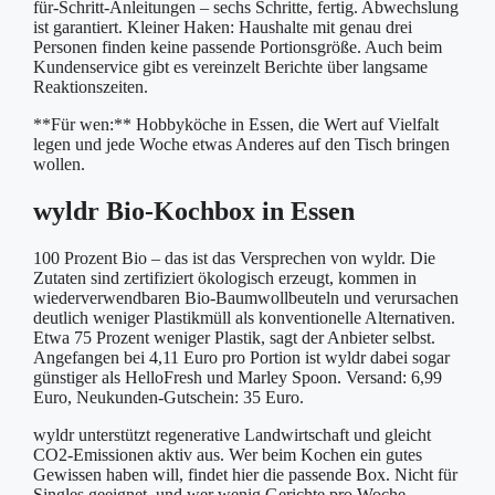
für-Schritt-Anleitungen – sechs Schritte, fertig. Abwechslung
ist garantiert. Kleiner Haken: Haushalte mit genau drei
Personen finden keine passende Portionsgröße. Auch beim
Kundenservice gibt es vereinzelt Berichte über langsame
Reaktionszeiten.
**Für wen:** Hobbyköche in Essen, die Wert auf Vielfalt
legen und jede Woche etwas Anderes auf den Tisch bringen
wollen.
wyldr Bio-Kochbox in Essen
100 Prozent Bio – das ist das Versprechen von wyldr. Die
Zutaten sind zertifiziert ökologisch erzeugt, kommen in
wiederverwendbaren Bio-Baumwollbeuteln und verursachen
deutlich weniger Plastikmüll als konventionelle Alternativen.
Etwa 75 Prozent weniger Plastik, sagt der Anbieter selbst.
Angefangen bei 4,11 Euro pro Portion ist wyldr dabei sogar
günstiger als HelloFresh und Marley Spoon. Versand: 6,99
Euro, Neukunden-Gutschein: 35 Euro.
wyldr unterstützt regenerative Landwirtschaft und gleicht
CO2-Emissionen aktiv aus. Wer beim Kochen ein gutes
Gewissen haben will, findet hier die passende Box. Nicht für
Singles geeignet, und wer wenig Gerichte pro Woche