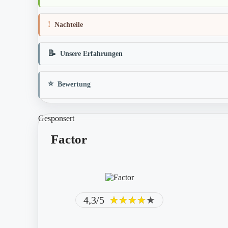
Nachteile
Unsere Erfahrungen
Bewertung
Gesponsert
Factor
4,3/5
★★★★★
★★★★★