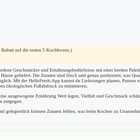
 Rabatt auf die ersten 5 Kochboxen.)
hiedene Geschmäcker und Ernährungsbedürfnisse mit einer breiten Pale
ause geliefert. Die Zutaten sind frisch und genau portioniert, was Quali
möglich. Mit der HelloFresh-App kannst du Lieferungen planen, Pausen
den ökologischen Fußabdruck zu minimieren.
f eine ausgewogene Ernährung Wert legen, Vielfalt und Geschmack schät
m entgegen.
s und gelegentlich können Zutaten fehlen, was beim Kochen zu Unannehm