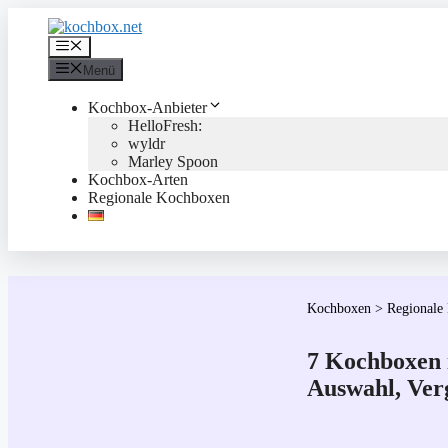
Zum
Inhalt
Menü
springen
Menü
Kochbox-Anbieter
HelloFresh:
wyldr
Marley Spoon
Kochbox-Arten
Regionale Kochboxen
Kochboxen
>
Regionale
7 Kochboxen 
Auswahl, Ver