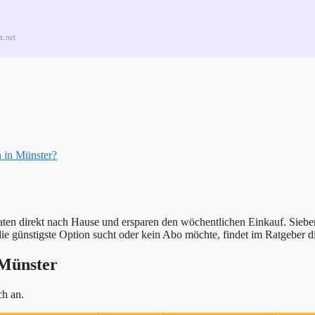
x.net
h in Münster?
ten direkt nach Hause und ersparen den wöchentlichen Einkauf. Sieben A
ie günstigste Option sucht oder kein Abo möchte, findet im Ratgeber d
 Münster
ch an.