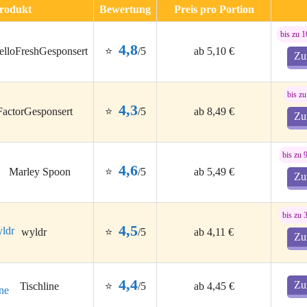
rodukt
Bewertung
Preis pro Portion
bis zu 
4,8
⭐
/5
ab 5,10 €
elloFresh
Gesponsert
Zu
bis z
4,3
⭐
/5
ab 8,49 €
Factor
Gesponsert
Zu
bis zu 
4,6
⭐
/5
ab 5,49 €
Marley Spoon
Zu
bis zu 
4,5
⭐
/5
ab 4,11 €
wyldr
Zu
4,4
Zu
⭐
/5
ab 4,45 €
Tischline